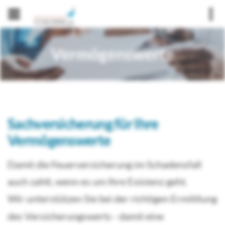
swerte
Vermögenswerte
Vermö
Sachversicherung für Ihre
Vermögenswerte
Damit die Feuerversicherung im Schadensfall
auch zahlt, wenn es um Ihre Existenz geht.
Wir unterstützen Sie bei der richtigen Ermittlung
des Versicherungswerts - damit eine