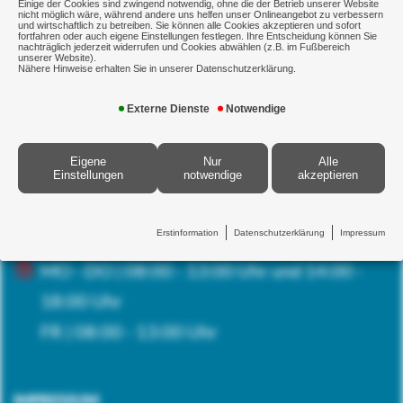
Einige der Cookies sind zwingend notwendig, ohne die der Betrieb unserer Website
nicht möglich wäre, während andere uns helfen unser Onlineangebot zu verbessern
und wirtschaftlich zu betreiben. Sie können alle Cookies akzeptieren und sofort
fortfahren oder auch eigene Einstellungen festlegen. Ihre Entscheidung können Sie
nachträglich jederzeit widerrufen und Cookies abwählen (z.B. im Fußbereich
unserer Website).
KONTAKT
Nähere Hinweise erhalten Sie in unserer Datenschutzerklärung.
07732 9506696
Externe Dienste
Notwendige
E-Mail senden
Eigene
Nur
Alle
Einstellungen
notwendige
akzeptieren
Robert-Gerwig-Str. 11
78315 Radolfzell
Erstinformation
Datenschutzerklärung
Impressum
MO - DO | 08:00 - 13:00 Uhr und 14:00 -
18:00 Uhr
FR | 08:00 - 13:00 Uhr
IMPRESSUM