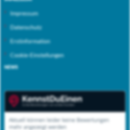
Impressum
Datenschutz
Erstinformation
Cookie-Einstellungen
NEWS
Aktuell können leider keine Bewertungen
mehr angezeigt werden